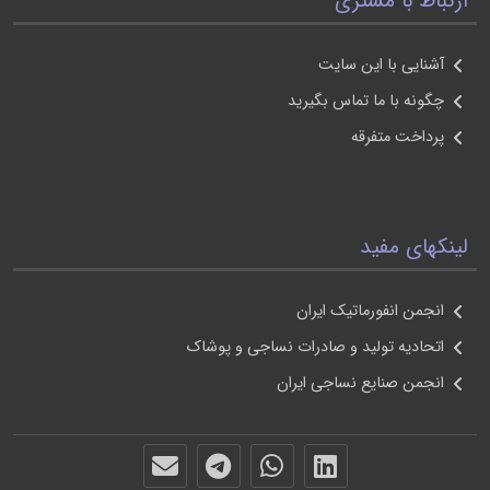
ارتباط با مشتری
آشنايی با اين سايت
چگونه با ما تماس بگيريد
پرداخت متفرقه
لينکهای مفيد
انجمن انفورماتيک ايران
اتحاديه توليد و صادرات نساجی و پوشاک
انجمن صنايع نساجی ايران